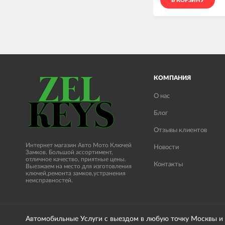
В КОРЗИНУ
КОМПАНИЯ
О нас
Блог
Отзывы клиентов
Интернет магазин Авто Мото Ключей
Новости
Замков. Большой ассортимент,
отличное качество, приятные цены.
Контакты
Выезжаем на место для изготовления
ключей,ремонта замков,устранения
неисправностей.
Автомобильные Услуги с выездом в любую точку Москвы и