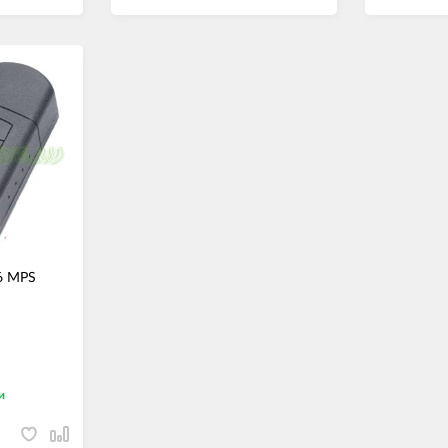
6 MPS
и