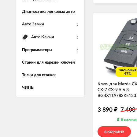
Диагностика легковых авто
Авто Замки
Авто Ключи
Программаторы
Станки для нарезки ключей
экономия
47%
Тиски для станков
Ключ для Mazda CX
ЧИПЫ
CX-7 CX-9 5 6 3
BGBX1TA78SKE123
3 890
7 400
₽
В наличи
В КОРЗИНУ