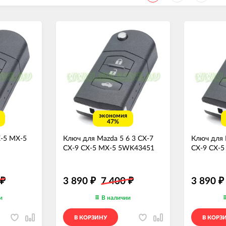
экономия
47%
-5 MX-5
Ключ для Mazda 5 6 3 CX-7
Ключ для 
CX-9 CX-5 MX-5 5WK43451
CX-9 CX-5
3 890
7 400
3 890
₽
₽
₽
₽
и
В наличии
В КОРЗИНУ
В КОРЗ