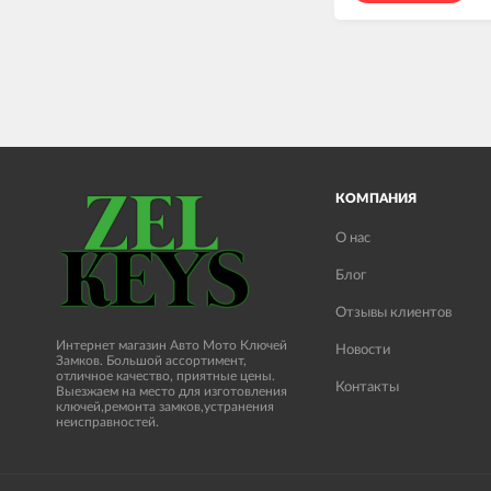
КОМПАНИЯ
О нас
Блог
Отзывы клиентов
Интернет магазин Авто Мото Ключей
Новости
Замков. Большой ассортимент,
отличное качество, приятные цены.
Контакты
Выезжаем на место для изготовления
ключей,ремонта замков,устранения
неисправностей.