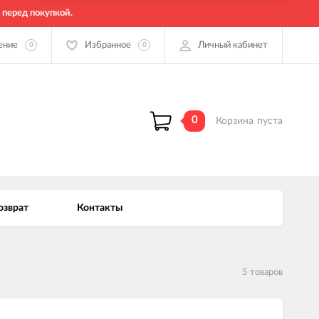
 перед покупкой.
ение
Избранное
Личный кабинет
0
0
0
Корзина
пуста
озврат
Контакты
5 товаров