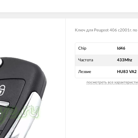
Ключ для Peugeot 406 с2001г. по
Chip
Id46
Частота
433Mhz
Лезвие
HU83 VA2
посмотреть все характеристи