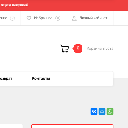
 перед покупкой.
ение
Избранное
Личный кабинет
0
0
0
Корзина
пуста
возврат
Контакты