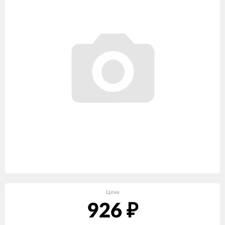
Цена
926
₽