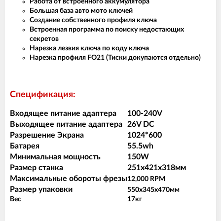
Работа от встроенного аккумулятора
Большая база авто мото ключей
Создание собственного профиля ключа
Встроенная программа по поиску недостающих
секретов
Нарезка лезвия ключа по коду ключа
Нарезка профиля FO21 (Тиски докупаются отдельно)
Спецификация:
Входящее питание адаптера
100-240V
Выходящее питание адаптера
26V DC
Разрешение Экрана
1024*600
Батарея
55.5wh
Минимальная мощность
150W
Размер станка
251х421х318мм
Максимальные обороты фрезы
12,000 RPM
Размер упаковки
550х345х470мм
Вес
17кг