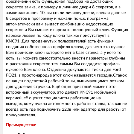
обеспечении есть функционал подбора не достающих
секретов замка, к примеру в личинке двери 8 секретов, а в
замке зажигания 10, вы сняли личинку двери, внесли данные
8 секретов в программу и нажали поиск, программа
автоматически вам выдаст комбинацию недостающих
секретов и Вы сможете нарезать полноценный ключ. Функция
нарезки лезвия по коду ключа так же присутствует в
KNC91. Для продвинутых пользователей есть функция
создания собственного профиля ключа, для чего это нужно:
Вам принесли ключ которого нет в базе станка, а у кого то
есть, вы можете самостоятельно внести параметры глубины
и расстояния секретов тем самым Вы создадите профиль
нужного Вам ключа. Отдельно докупаются тиски для Ford
FO21, в простонародье этот ключ называется гвоздик.Станок
оснащен подсветкой рабочей зоны, вынимающимся лотком
для удаления стружки. Ещё один приятный момент это
встроенный аккумулятор, это делает KNC91 мобильной
версией, её оценят специалисты работающие на
выездах, кому нужна автономность работы станка, так как не
всегда есть где подключить 220в или адаптер для работы от
прикуривателя.
Преимущества: