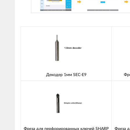
Декодер 1мм SEC-E9
Фре
Фреза для перфорированных ключей SHARP
Фреза д