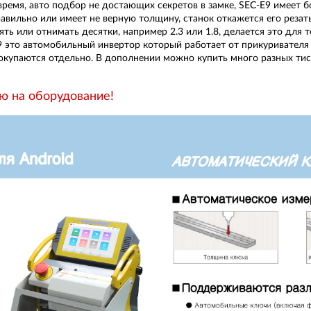
время, авто подбор не достающих секретов в замке, SEC-E9 имеет 
равильно или имеет не верную толщину, станок откажется его реза
ть или отнимать десятки, например 2.3 или 1.8, делается это для 
9 это автомобильный инвертор который работает от прикуривателя
покупаются отдельно. В дополнении можно купить много разных т
ю на оборудование!