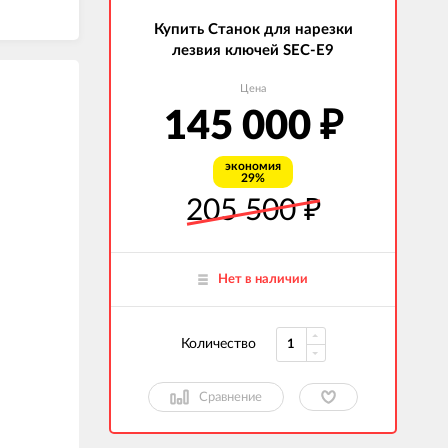
Купить Станок для нарезки
лезвия ключей SEC-E9
Цена
145 000
₽
экономия
29%
205 500
₽
Нет в наличии
Количество
Сравнение