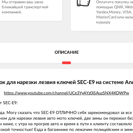
Мы отправим ваш заказ
Оплатите покупку о
ближайшей транспортной
помощью QIWI, Web
компанией.
Yandex.Money, VISA,
MasterCard или нал
курьеру
ОПИСАНИЕ
ок для нарезки лезвия ключей SEC-E9 на системе And
https://www.youtube.com/channel/UCe3YyAYz0iSAuzSNX4KQWPw
т SEC-E9:
а. Могу сказать что SEC-E9 ОТЛИЧНО себя зарекомендовал за все в
ном для нарезки лезвия авто мото ключей, две зимы он пережил без
ниже, с утра на прогрев авто и время в пути к клиенту составляло 
ысокой точностью! Езда в багажнике по лежачим полицейским и зим