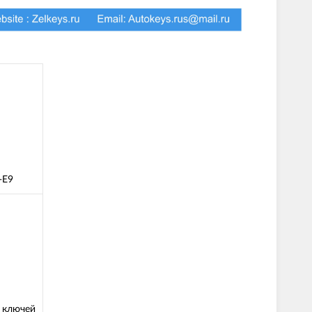
-E9
 ключей